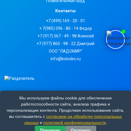
Плавательный пруд
Контакты
+7 (499) 169 - 20 - 01
+ 7(985) 596 - 80 - 14 Федор
+7 (917) 567 - 49 - 98 Алексей
+7 (977) 860 - 98 - 22 Дмитрий
ООО "ЛАДОМИР"
info@kolodec.ru
Мы используем файлы cookie для обеспечения
ИНН
7718035370
работоспособности сайта, анализа трафика и
КПП
771801001
персонализации контента. Продолжая использование сайта,
вы соглашаетесь с
согласием на обработку персональных
ОГРН
1027700405259
данных
и
политикой конфиденциальности
.
Принимаю
Отклонить