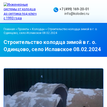
+7 (499) 169-20-01
info@kolodec.ru
Главная
»
Проекты
»
Колодцы
»
Строительство колодца зимой в г. о.
Одинцово, село Иславское 08.02.2024
Строительство колодца зимой в г. о.
Одинцово, село Иславское 08.02.2024