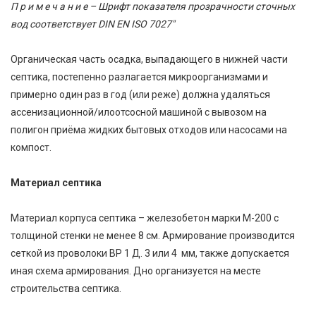
П р и м е ч а н и е – Шрифт показателя прозрачности сточных
вод соответствует DIN EN ISO 7027″
Органическая часть осадка, выпадающего в нижней части
септика, постепенно разлагается микроорганизмами и
примерно один раз в год (или реже) должна удаляться
ассенизационной/илоотсосной машиной с вывозом на
полигон приёма жидких бытовых отходов или насосами на
компост.
Материал септика
Материал корпуса септика – железобетон марки М-200 с
толщиной стенки не менее 8 см. Армирование производится
сеткой из проволоки ВР 1 Д. 3 или 4 мм, также допускается
иная схема армирования. Дно организуется на месте
строительства септика.