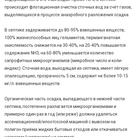
происходит флотационная очистка сточных вод за счёт газов,
выделяющихся в процессе анаэробного разложения осадка.
В септике задерживается до 80-95% взвешенных веществ,
100% жизнеспособных яиц гельминтов, перманганатная
окисляемость снижается на 30-40%, на 20-40% повышается
содержание NH
3
, на 60-80% уменьшается количество
сапрофитных микроорганизмов (микробное число и коли-
индекс). Сточная вода, выходящая из септика, имеет лёгкую
опалесценцию, прозрачность 5 см, содержит не более 10-15
мг/л взвешенных веществ.
Органическая часть осадка, выпадающего в нижней части
септика, постепенно разлагается микроорганизмами и
примерно один раз в год (или реже) должна удаляться
ассенизационной/илоотсосной машиной с вывозом на
полигон приёма жидких бытовых отходов или откачиваться