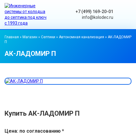
+7 (499) 169-20-01
info@kolodec.ru
Главная
»
Магазин
»
Септики
»
Автономная канализация
»
АК-ЛАДОМИР
П
АК-ЛАДОМИР П
Купить АК-ЛАДОМИР П
Цена: по согласованию *