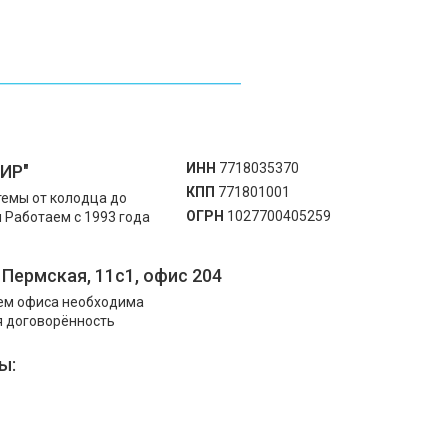
ИНН
7718035370
ИР"
КПП
771801001
емы от колодца до
ОГРН
1027700405259
 Работаем с 1993 года
. Пермская, 11с1, офис 204
ем офиса необходима
 договорённость
ы: