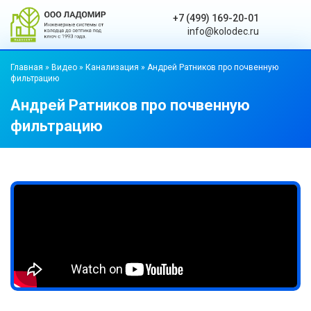
+7 (499) 169-20-01
info@kolodec.ru
Главная
»
Видео
»
Канализация
»
Андрей Ратников про почвенную
фильтрацию
Андрей Ратников про почвенную
фильтрацию